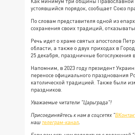
Как минимум три общины Православной 
устоявшийся порядок, сообщает Союз пр
По словам представителя одной из епарх
сохранения своих традиций, отказыватьс
Речь идет о храме святых апостолов Пет
области, а также о двух приходах в Гор
25 декабря, праздничные богослужения в 
Напомним, в 2023 году президент Украи
переносе официального празднования Рож
католической традицией. Также были из
праздников.
Уважаемые читатели "Царьграда"!
Присоединяйтесь к нам в соцсетях "
ВКонтак
наш
телеграм-канал
.
Если вам есть чем поделиться с редакцией 