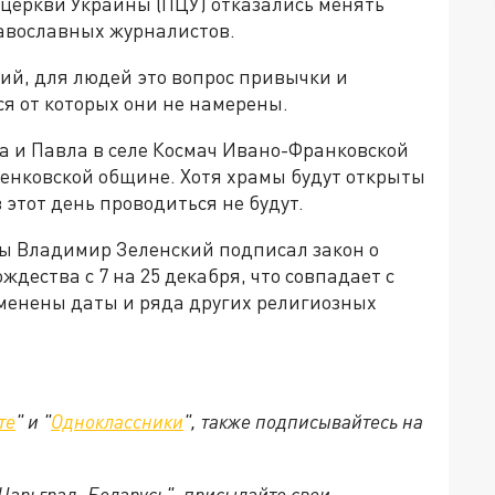
церкви Украины (ПЦУ) отказались менять
авославных журналистов.
ий, для людей это вопрос привычки и
я от которых они не намерены.
ра и Павла в селе Космач Ивано-Франковской
оденковской общине. Хотя храмы будут открыты
этот день проводиться не будут.
ны Владимир Зеленский подписал закон о
дества с 7 на 25 декабря, что совпадает с
менены даты и ряда других религиозных
те
" и "
Одноклассники
", также подписывайтесь на
"Царьград. Беларусь", присылайте свои