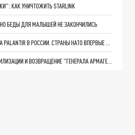
ТКИ": КАК УНИЧТОЖИТЬ STARLINK
. НО БЕДЫ ДЛЯ МАЛЫШЕЙ НЕ ЗАКОНЧИЛИСЬ
"ОЧЕНЬ ПЛОХИЕ НОВОСТИ": БОЛЬШАЯ ОШИБКА PALANTIR В РОССИИ. СТРАНЫ НАТО ВПЕРВЫЕ ЗА СВО ОСТАНОВИЛИ ПОСТАВКИ ОРУЖИЯ. ВСУ ТЕРЯЮТ ПРИГРАНИЧЬЕ?
ТРИ ГЛАВНЫХ ИНСАЙДА ОБ СВО. ОТМЕНА МОБИЛИЗАЦИИ И ВОЗВРАЩЕНИЕ "ГЕНЕРАЛА АРМАГЕДДОНА"? ОТЛИЧНЫЕ НОВОСТИ, КОТОРЫЕ ЖДАЛИ ВСЕ