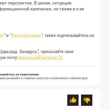
ют перспектив. В целом, ситуация
формационной кампании, но также и о ее
те
" и "
Одноклассники
", также подписывайтесь на
"Царьград. Беларусь", присылайте свои
ную почту
belorussia@Tsargrad.TV
.
сывайтесь на наши каналы
ыми узнавайте о главных новостях и важнейших событиях дня.