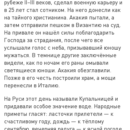
рубеже II–III веков, сделал военную карьеру и
в 25 лет стал сотником. На него донесли как
на тайного христианина. Акакия пытали, а
затем отправили пешком в Византию на суд.
На привале он нашёл силы поблагодарить
Господа за страдания, после чего все
услышали голос с неба, призывавший юношу
мужаться. В темнице другие заключённые
видели, как по ночам его раны омывали
светящиеся юноши. Акакия обезглавили.
Позже в его честь построили храм, а мощи
перенесли в Италию.
На Руси этот день называли Купальницей и
придавали особое значение воде. Народные
приметы гласят: ласточки прилетели — к
счастливому году, дождь — к тёплому
сентябрю, вечерняя радуга — к ясной погоде.