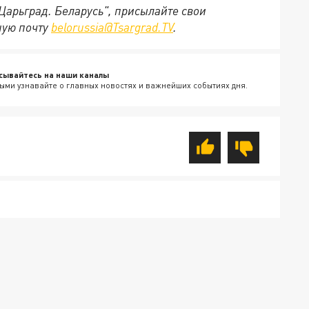
"Царьград. Беларусь", присылайте свои
ную почту
belorussia@Tsargrad.TV
.
сывайтесь на наши каналы
ыми узнавайте о главных новостях и важнейших событиях дня.