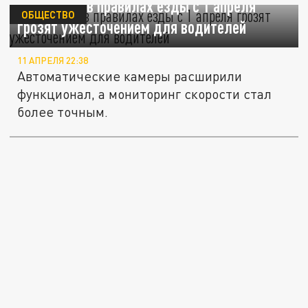
Изменения в правилах езды с 1 апреля
ОБЩЕСТВО
грозят ужесточением для водителей
11 АПРЕЛЯ 22:38
Автоматические камеры расширили
функционал, а мониторинг скорости стал
более точным.