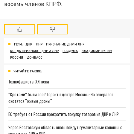
восемь членов КПРФ.
ТЕГИ:
ДНР
ЛНР
ПРИЗНАНИЕ ДНР И ЛНР
КОГДА ПРИЗНАЮТ ДНР И ЛНР
ГОСДУМА
ВЛАДИМИР ПУТИН
РОССИЯ
ДОНБАСС
ЧИТАЙТЕ ТАКЖЕ:
Технофашисты XXI века
"Кротами" были все? Теракт в центре Москвы: На генералов
охотятся "живые дроны"
ЕС требует от России прекратить покупку товаров из ДНР и ЛНР
Через Ростовскую область вновь пойдут гуманитарные колонны с
грузом для ДНР и ЛНР