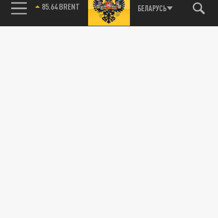
85.64 BRENT
БЕЛАРУСЬ
23 МАЯ 18:17
Москва предложила западным репортёрам
съездить на место атаки украинских
дронов в ЛНР. Однако британцы...
ПРОИСШЕСТВИЯ
МЧС сообщило о 16 погибших после удара
беспилотников по общежитию колледжа в
ЛНР
23 МАЯ 15:51