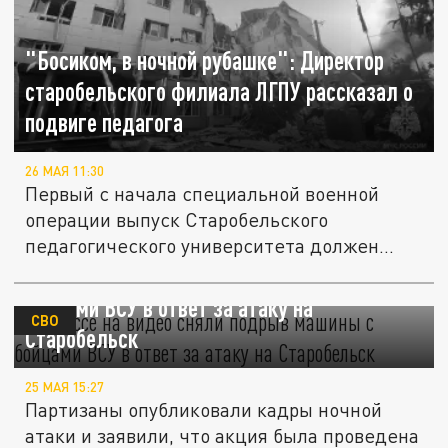
"Босиком, в ночной рубашке": Директор
старобельского филиала ЛГПУ рассказал о
подвиге педагога
26 МАЯ 11:30
Первый с начала специальной военной
операции выпуск Старобельского
педагогического университета должен
был...
В Одессе на видео сняли подрыв машины с
бойцами ВСУ в ответ за атаку на
СВО
Старобельск
25 МАЯ 15:27
Партизаны опубликовали кадры ночной
атаки и заявили, что акция была проведена