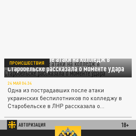
Выжившая после атаки на колледж в
ПРОИСШЕСТВИЯ
Старобельске рассказала о моменте удара
24 МАЯ 04:34
Одна из пострадавших после атаки
украинских беспилотников по колледжу в
Старобельске в ЛНР рассказала о...
Захарова: японским журналистам
запретили снимать последствия удара ВСУ
18+
АВТОРИЗАЦИЯ
ПОЛИТИКА
по Старобельску