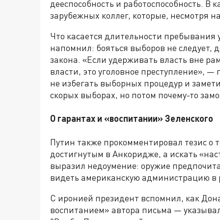
дееспособность и работоспособность. В 
зарубежных коллег, которые, несмотря н
Что касается длительности пребывания 
напомнил: бояться выборов не следует, д
закона. «Если удерживать власть вне ра
власти, это уголовное преступление», —
не избегать выборных процедур и замети
скорых выборах, но потом почему-то зам
О гарантах и «воспитании» Зеленского
Путин также прокомментировал тезис о т
достигнутым в Анкоридже, а искать «нас
выразил недоумение: оружие предпочита
видеть американскую администрацию в р
С иронией президент вспомнил, как До
воспитанием» автора письма — указывал 