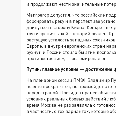
и продолжают нести значительные потер
Макгрегор допустил, что российские под
форсировать реку и в перспективе устано
двинуться в сторону Киева. Конкретных д
точки зрения такой сценарий реален. Кр
растущую усталость западных союзников
Европе, а внутри европейских стран нара
рухнут, и России стоило бы этим восполь
противостояние», — резюмировал он.
Путин: главное условие — достижение ц
На пленарной сессии ПМЭФ Владимир Пут
поздно прекратятся, но произойдёт это 
перед страной. Президент ранее объясня
условиях реальных боевых действий люб
время Москва не раз заявляла о готовн
в частности, о тех вариантах, которые 