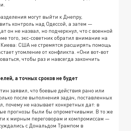
и.
разделения могут выйти к Днепру,
вить контроль над Одессой, а затем —
ат он не назвал, но подчеркнул, что с военной
оме того, экс-советник обратил внимание на
 Киева: США не стремятся расширять помощь
стает утомление от конфликта. «Они вот-вот
зоваться, чтобы раз и навсегда закончить
елей, а точных сроков не будет
ин заявил, что боевые действия рано или
только после выполнения задач, поставленных
л, почему не называет конкретных дат: в
ые прогнозы были бы опрометчивыми. В то же
ости к мирным переговорам и компромиссам —
обсуждались с Дональдом Трампом в