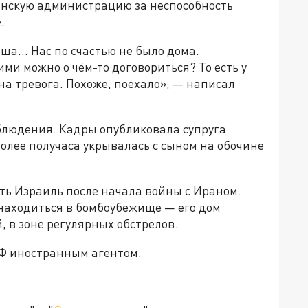
анскую администрацию за неспособность
.
ыша… Нас по счастью не было дома.
ими можно о чём-то договориться? То есть у
на тревога. Похоже, поехало», — написал
блюдения. Кадры опубликовала супруга
более получаса укрывалась с сыном на обочине
уть Израиль после начала войны с Ираном.
 находиться в бомбоубежище — его дом
 в зоне регулярных обстрелов.
Ф иностранным агентом.