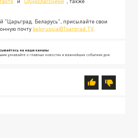
такте
" и "
Одноклассники
", также
.
ей "Царьград. Беларусь", присылайте свои
ронную почту
belorussia@Tsargrad.TV
.
сывайтесь на наши каналы
ыми узнавайте о главных новостях и важнейших событиях дня.