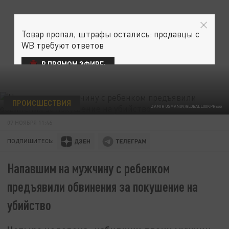
Товар пропал, штрафы остались: продавцы с
WB требуют ответов
В ПРЯМОМ ЭФИРЕ:
ПРОИСШЕСТВИЯ
ZAMIR USMANOV/GLOBALLOOKPRESS
07 НОЯБРЯ 11:46
ПОДПИШИТЕСЬ:
Напавшим на мужчину с ребенком
предъявили обвинения за покушение на
убийство