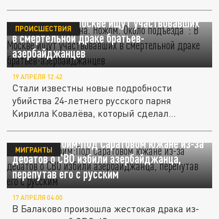
”Убили моего сына. Ножом. Около
подъезда”: В Москве ищут участвовавших
ПРОИСШЕСТВИЯ
в смертельной драке братьев-
азербайджанцев
19 АПРЕЛЯ 12:42
Стали известны новые подробности
убийства 24-летнего русского парня
Кирилла Ковалёва, который сделал
замечание...
Огонь по своим:Под Саратовом южане из-за
МИГРАНТЫ
дебатов о СВО избили азербайджанца,
перепутав его с русским
17 АПРЕЛЯ 04:00
В Балаково произошла жестокая драка из-