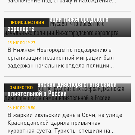
заключение под стражу и нахождение...
Кто такой Намиг Мусаев: что известно о
начальнике полиции Нижегородского
ПРОИСШЕСТВИЯ
аэропорта
15 ИЮЛЯ 19:27
В Нижнем Новгороде по подозрению в
организации незаконной миграции был
задержан начальник отдела полиции...
"Крёстный отец" по-русски: как
азербайджанская диаспора стала самой
ОБЩЕСТВО
влиятельной в России
06 ИЮЛЯ 18:50
В жаркий июльский день в Сочи, на улице
Краснодонской царила привычная
курортная суета. Туристы спешили на...