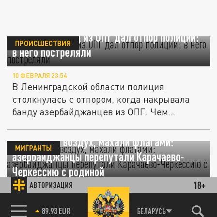
Азербайджанец из ОПГ дал отпор полиции:
ПРОИСШЕСТВИЯ
в него постреляли
10 ФЕВРАЛЯ 23:54
В Ленинградской области полиция
столкнулась с отпором, когда накрывала
банду азербайджанцев из ОПГ. Чем...
Стреляли в воздух, махали флагами:
МИГРАНТЫ
азербайджанцы перепутали Карачаево-
Черкессию с родиной
18+
АВТОРИЗАЦИЯ
06 ФЕВРАЛЯ 15:35
Не менее десяти человек открыли
85.64 BRENT
БЕЛАРУСЬ