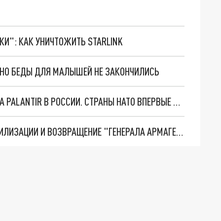
ТКИ": КАК УНИЧТОЖИТЬ STARLINK
. НО БЕДЫ ДЛЯ МАЛЫШЕЙ НЕ ЗАКОНЧИЛИСЬ
"ОЧЕНЬ ПЛОХИЕ НОВОСТИ": БОЛЬШАЯ ОШИБКА PALANTIR В РОССИИ. СТРАНЫ НАТО ВПЕРВЫЕ ЗА СВО ОСТАНОВИЛИ ПОСТАВКИ ОРУЖИЯ. ВСУ ТЕРЯЮТ ПРИГРАНИЧЬЕ?
ТРИ ГЛАВНЫХ ИНСАЙДА ОБ СВО. ОТМЕНА МОБИЛИЗАЦИИ И ВОЗВРАЩЕНИЕ "ГЕНЕРАЛА АРМАГЕДДОНА"? ОТЛИЧНЫЕ НОВОСТИ, КОТОРЫЕ ЖДАЛИ ВСЕ