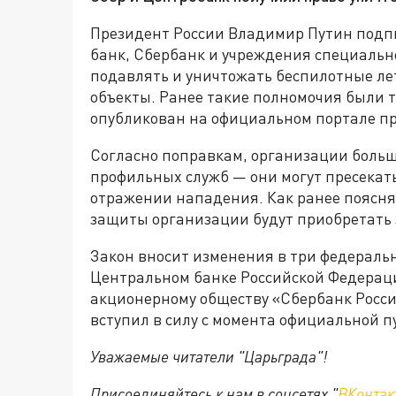
Президент России Владимир Путин подп
банк, Сбербанк и учреждения специальн
подавлять и уничтожать беспилотные ле
объекты. Ранее такие полномочия были т
опубликован на официальном портале пр
Согласно поправкам, организации боль
профильных служб — они могут пресекат
отражении нападения. Как ранее поясня
защиты организации будут приобретать з
Закон вносит изменения в три федеральн
Центральном банке Российской Федерац
акционерному обществу «Сбербанк Росс
вступил в силу с момента официальной п
Уважаемые читатели "Царьграда"!
Присоединяйтесь к нам в соцсетях "
ВКонтак