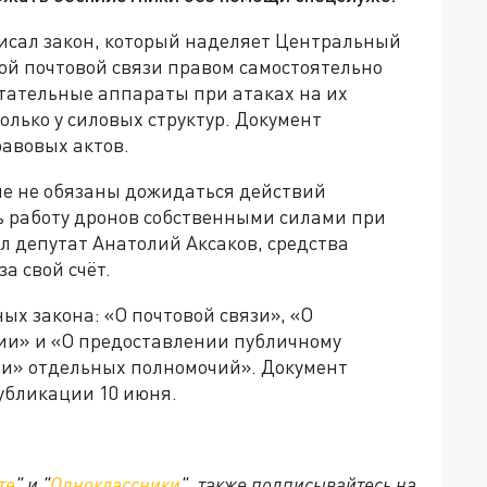
исал закон, который наделяет Центральный
ой почтовой связи правом самостоятельно
тательные аппараты при атаках на их
олько у силовых структур. Документ
авовых актов.
ше не обязаны дожидаться действий
ь работу дронов собственными силами при
л депутат Анатолий Аксаков, средства
а свой счёт.
ых закона: «О почтовой связи», «О
ии» и «О предоставлении публичному
ии» отдельных полномочий». Документ
убликации 10 июня.
те
" и "
Одноклассники
", также подписывайтесь на