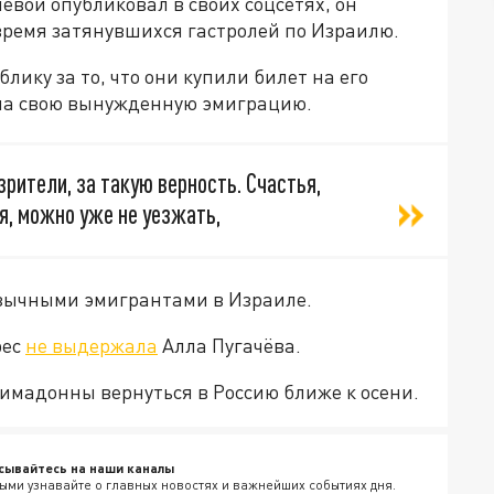
чёвой опубликовал в своих соцсетях, он
время затянувшихся гастролей по Израилю.
лику за то, что они купили билет на его
к на свою вынужденную эмиграцию.
зрители, за такую верность. Счастья,
тя, можно уже не уезжать,
язычными эмигрантами в Израиле.
рес
не выдержала
Алла Пугачёва.
имадонны вернуться в Россию ближе к осени.
сывайтесь на наши каналы
ыми узнавайте о главных новостях и важнейших событиях дня.