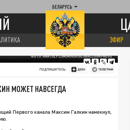
БЕЛАРУСЬ
ИЙ
Ц
АЛИТИКА
ЭФИР
ФОТО: ANATOLY LOMOKHOV/GLOBALLOOKPRESS
ПОДПИШИТЕСЬ:
КИН МОЖЕТ НАВСЕГДА
ущий Первого канала Максим Галкин намекнул,
ию.