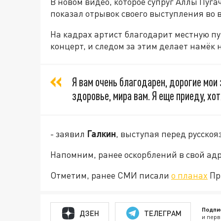
В новом видео, которое супруг Аллы Пуга
показал отрывок своего выступления во 
На кадрах артист благодарит местную пуб
концерт, и следом за этим делает намё
Я вам очень благодарен, дорогие мои 
здоровье, мира вам. Я еще приеду, хо
- заявил
Галкин
, выступая перед русско
Напомним, ранее оскорблений в свой ад
Отметим, ранее СМИ писали
о планах
Пр
Подпи
ДЗЕН
ТЕЛЕГРАМ
и перв