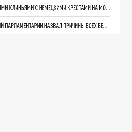
ГЕРМАНИЯ БОИТСЯ, ЧТО ВСУ ПОЙДУТ ТАНКОВЫМИ КЛИНЬЯМИ С НЕМЕЦКИМИ КРЕСТАМИ НА МОСКВУ
"НЕ ПОДУМАЛИ И ПОСПЕШИЛИ": ФРАНЦУЗСКИЙ ПАРЛАМЕНТАРИЙ НАЗВАЛ ПРИЧИНЫ ВСЕХ БЕД ЕС