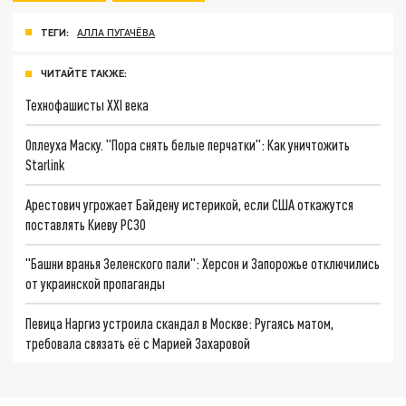
ТЕГИ:
АЛЛА ПУГАЧЁВА
ЧИТАЙТЕ ТАКЖЕ:
Технофашисты XXI века
Оплеуха Маску. "Пора снять белые перчатки": Как уничтожить
Starlink
Арестович угрожает Байдену истерикой, если США откажутся
поставлять Киеву РСЗО
"Башни вранья Зеленского пали": Херсон и Запорожье отключились
от украинской пропаганды
Певица Наргиз устроила скандал в Москве: Ругаясь матом,
требовала связать её с Марией Захаровой