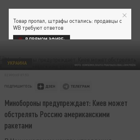
Товар пропал, штрафы остались: продавцы с
WB требуют ответов
В ПРЯМОМ ЭФИРЕ:
УКРАИНА
ФОТО: KOMSOMOLSKAYA PRAVDA/GLOBALLOOKPRESS
02 ИЮНЯ 07:53
ПОДПИШИТЕСЬ:
Минобороны предупреждает: Киев может
обстрелять Россию американскими
ракетами