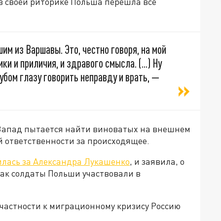
в своей риторике Польша перешла все
шим из Варшавы. Это, честно говоря, на мой
и и приличия, и здравого смысла. (...) Ну
убом глазу говорить неправду и врать, —
 Запад пытается найти виноватых на внешнем
ой ответственности за происходящее.
илась за Александра Лукашенко
, и заявила, о
 как солдаты Польши участвовали в
частности к миграционному кризису Россию