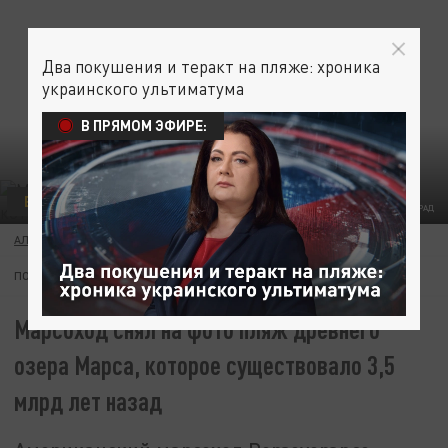
Два покушения и теракт на пляже: хроника
украинского ультиматума
В ПРЯМОМ ЭФИРЕ:
В МИРЕ
ЦАРЬГРАД
АЛЕКСАНДР ПЕТРОВ
01 ФЕВРАЛЯ 21:00
ПОДПИШИТЕСЬ:
Марсоход снял на фото пляж древнего
озера Марса, которое существовало 3,5
млрд лет назад