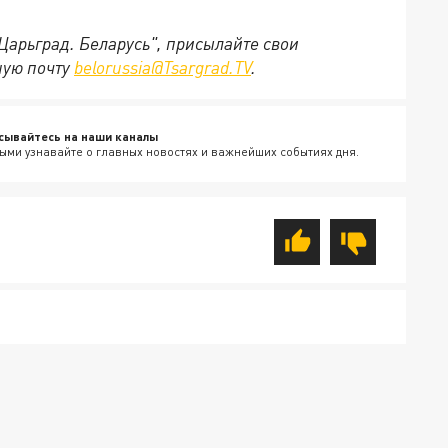
"Царьград. Беларусь", присылайте свои
ную почту
belorussia@Tsargrad.TV
.
сывайтесь на наши каналы
ыми узнавайте о главных новостях и важнейших событиях дня.