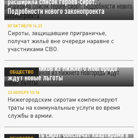
расширила список героев-сирот.
Подробности нового законопроекта
07 ОКТЯБРЯ 16:23
Сироты, защищавшие приграничье,
получат жильё вне очереди наравне с
участниками СВО.
Сирот-срочников из Нижнего Новгорода
ОБЩЕСТВО
ждут новые льготы
24 НОЯБРЯ 13:16
Нижегородским сиротам компенсируют
траты на коммунальные услуги во время
службы в армии.
Одиннадцать сирот обеспечат квартирами в