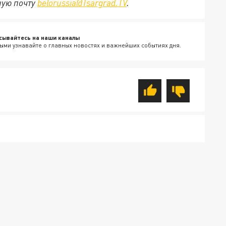
ную почту
belorussia@Tsargrad.TV
.
сывайтесь на наши каналы
ыми узнавайте о главных новостях и важнейших событиях дня.