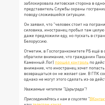
заблокировала литовская сторона в одно
представитель Службы охраны госграни
поводу сложившейся ситуации.
Он заявил, что "человек стоит на погран
силовика, иностранец пробыл там целую 
даже предложили еду, но пускать в страну
Белоруссию.
Отметим, в Госпогранкомитете РБ ещё в 
обратили внимание, что гражданин Пакис
Каменный Лог)
прошёл контроль
по дейс
внимание, что иностранец хочет попасть в
возвращаться он не желает сам. В ГПК с
однако не могут этого сделать из-за дей
Уважаемые читатели "Царьграда"!
Присоединяйтесь к нам в соцсетях "
ВКонтак
наш
телеграм-канал
.