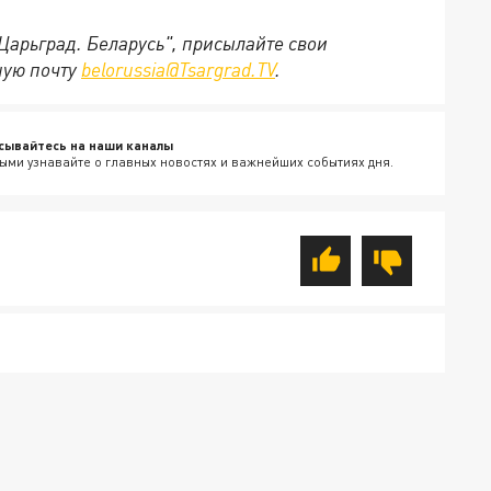
"Царьград. Беларусь", присылайте свои
ную почту
belorussia@Tsargrad.TV
.
сывайтесь на наши каналы
ыми узнавайте о главных новостях и важнейших событиях дня.