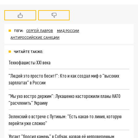
ТЕГИ:
СЕРГЕЙ ЛАВРОВ
МИД РОССИИ
АНТИРОССИЙСКИЕ САНКЦИИ
ЧИТАЙТЕ ТАКЖЕ:
Технофашисты XXI века
"Людей это просто бесит!": Кто и как создал миф о "высоких
зарплатах" в России
"Мы ухо востро держим": Лукашенко насторожили планы НАТО
"расчленить" Украину
Зеленский о встрече с Путиным: "Есть какая-то линия, которую
перейти уже сложно"
Ургант "бросил камень" в Собчак, назвав её непроверенным