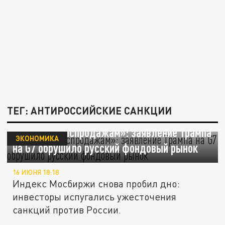
ТЕГ: АНТИРОССИЙСКИЕ САНКЦИИ
«Сигнал к распродажам»: заявление Трампа
ЭКОНОМИКА
на G7 обрушило русский фондовый рынок
16 ИЮНЯ 18:18
Индекс Мосбиржи снова пробил дно:
инвесторы испугались ужесточения
санкций против России.