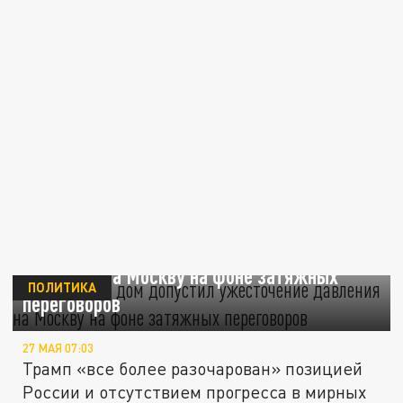
WSJ: Белый дом допустил ужесточение
давления на Москву на фоне затяжных
ПОЛИТИКА
переговоров
27 МАЯ 07:03
Трамп «все более разочарован» позицией
России и отсутствием прогресса в мирных