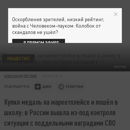
Оскорбления зрителей, низкий рейтинг,
война с Человеком-пауком: Колобок от
скандалов не ушёл?
В ПРЯМОМ ЭФИРЕ:
ОБЩЕСТВО
ЦАРЬГРАД
АЛЕКСАНДР ПЕТРОВ
28 МАЯ 20:15
ПОДПИШИТЕСЬ:
Купил медаль на маркетплейсе и пошёл в
школу: в России вышла из-под контроля
ситуация с поддельными наградами СВО