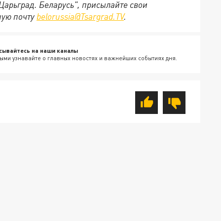
"Царьград. Беларусь", присылайте свои
ную почту
belorussia@Tsargrad.TV
.
сывайтесь на наши каналы
ыми узнавайте о главных новостях и важнейших событиях дня.