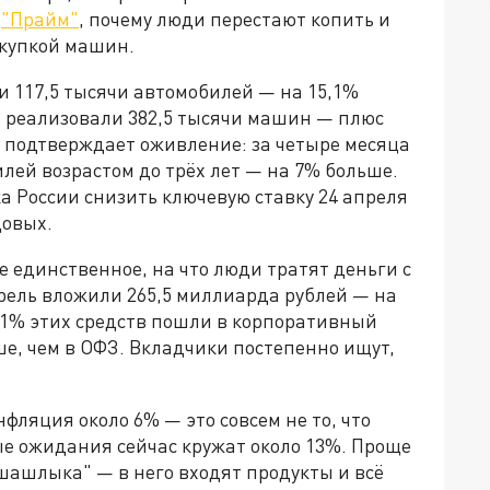
у
"Прайм"
, почему люди перестают копить и
окупкой машин.
и 117,5 тысячи автомобилей — на 15,1%
ь реализовали 382,5 тысячи машин — плюс
е подтверждает оживление: за четыре месяца
илей возрастом до трёх лет — на 7% больше.
 России снизить ключевую ставку 24 апреля
довых.
е единственное, на что люди тратят деньги с
рель вложили 265,5 миллиарда рублей — на
,1% этих средств пошли в корпоративный
ше, чем в ОФЗ. Вкладчики постепенно ищут,
фляция около 6% — это совсем не то, что
е ожидания сейчас кружат около 13%. Проще
 шашлыка" — в него входят продукты и всё