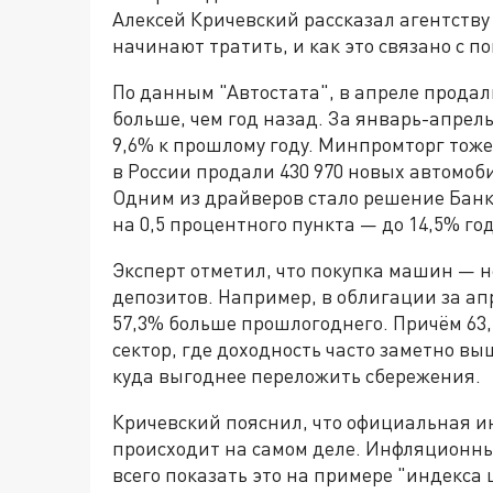
Алексей Кричевский рассказал агентств
начинают тратить, и как это связано с п
По данным "Автостата", в апреле продал
больше, чем год назад. За январь-апрел
9,6% к прошлому году. Минпромторг тож
в России продали 430 970 новых автомоб
Одним из драйверов стало решение Банка
на 0,5 процентного пункта — до 14,5% го
Эксперт отметил, что покупка машин — н
депозитов. Например, в облигации за ап
57,3% больше прошлогоднего. Причём 63
сектор, где доходность часто заметно вы
куда выгоднее переложить сбережения.
Кричевский пояснил, что официальная ин
происходит на самом деле. Инфляционны
всего показать это на примере "индекса