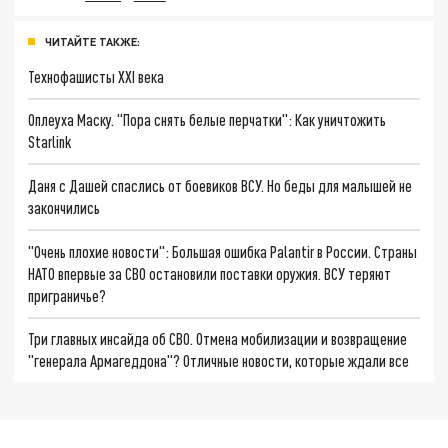
ЧИТАЙТЕ ТАКЖЕ:
Технофашисты XXI века
Оплеуха Маску. "Пора снять белые перчатки": Как уничтожить
Starlink
Даня с Дашей спаслись от боевиков ВСУ. Но беды для малышей не
закончились
"Очень плохие новости": Большая ошибка Palantir в России. Страны
НАТО впервые за СВО остановили поставки оружия. ВСУ теряют
приграничье?
Три главных инсайда об СВО. Отмена мобилизации и возвращение
"генерала Армагеддона"? Отличные новости, которые ждали все