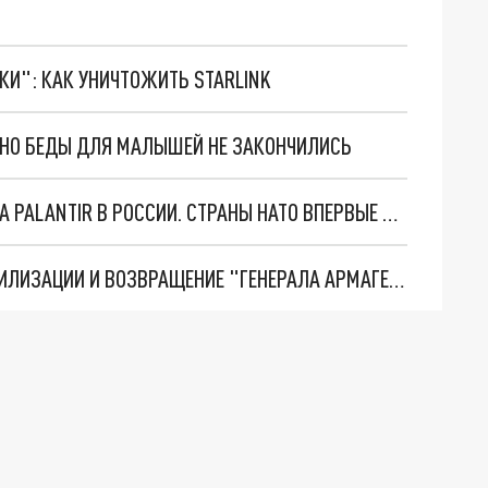
ТКИ": КАК УНИЧТОЖИТЬ STARLINK
. НО БЕДЫ ДЛЯ МАЛЫШЕЙ НЕ ЗАКОНЧИЛИСЬ
"ОЧЕНЬ ПЛОХИЕ НОВОСТИ": БОЛЬШАЯ ОШИБКА PALANTIR В РОССИИ. СТРАНЫ НАТО ВПЕРВЫЕ ЗА СВО ОСТАНОВИЛИ ПОСТАВКИ ОРУЖИЯ. ВСУ ТЕРЯЮТ ПРИГРАНИЧЬЕ?
ТРИ ГЛАВНЫХ ИНСАЙДА ОБ СВО. ОТМЕНА МОБИЛИЗАЦИИ И ВОЗВРАЩЕНИЕ "ГЕНЕРАЛА АРМАГЕДДОНА"? ОТЛИЧНЫЕ НОВОСТИ, КОТОРЫЕ ЖДАЛИ ВСЕ