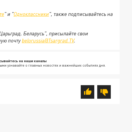
те
" и "
Одноклассники
", также подписывайтесь на
"Царьград. Беларусь", присылайте свои
ную почту
belorussia@Tsargrad.TV
.
сывайтесь на наши каналы
ыми узнавайте о главных новостях и важнейших событиях дня.