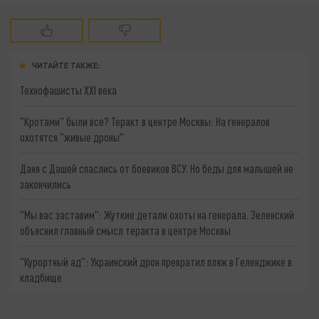
ЧИТАЙТЕ ТАКЖЕ:
Технофашисты XXI века
"Кротами" были все? Теракт в центре Москвы: На генералов
охотятся "живые дроны"
Даня с Дашей спаслись от боевиков ВСУ. Но беды для малышей не
закончились
"Мы вас заставим": Жуткие детали охоты на генерала. Зеленский
объяснил главный смысл теракта в центре Москвы
"Курортный ад": Украинский дрон превратил пляж в Геленджике в
кладбище