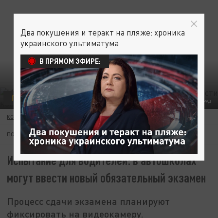
Два покушения и теракт на пляже: хроника
украинского ультиматума
В ПРЯМОМ ЭФИРЕ:
ПОЛИТИКА
ФОТО: ЦАРЬГРАД
КСЕНИЯ ТУЛЯКОВА
09 ИЮНЯ 01:37
ПОДПИШИТЕСЬ:
Испытание для водителей: в автошколах
могут ввести новый обязательный экзамен
Процесс сдачи экзамена планируют
фиксировать на видеокамеру.