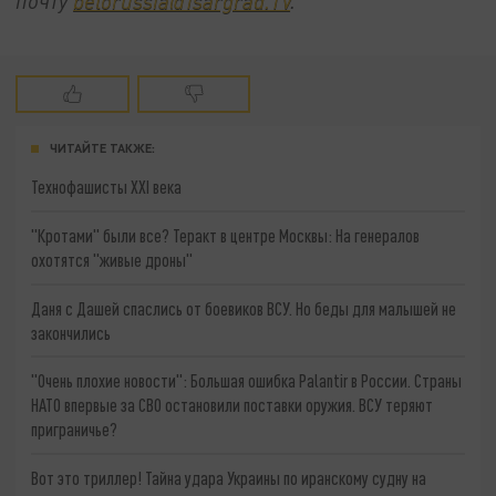
почту
belorussia@Tsargrad.TV
.
ЧИТАЙТЕ ТАКЖЕ:
Технофашисты XXI века
"Кротами" были все? Теракт в центре Москвы: На генералов
охотятся "живые дроны"
Даня с Дашей спаслись от боевиков ВСУ. Но беды для малышей не
закончились
"Очень плохие новости": Большая ошибка Palantir в России. Страны
НАТО впервые за СВО остановили поставки оружия. ВСУ теряют
приграничье?
Вот это триллер! Тайна удара Украины по иранскому судну на