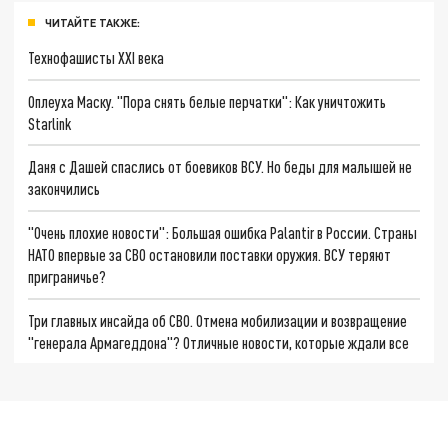
ЧИТАЙТЕ ТАКЖЕ:
Технофашисты XXI века
Оплеуха Маску. "Пора снять белые перчатки": Как уничтожить
Starlink
Даня с Дашей спаслись от боевиков ВСУ. Но беды для малышей не
закончились
"Очень плохие новости": Большая ошибка Palantir в России. Страны
НАТО впервые за СВО остановили поставки оружия. ВСУ теряют
приграничье?
Три главных инсайда об СВО. Отмена мобилизации и возвращение
"генерала Армагеддона"? Отличные новости, которые ждали все