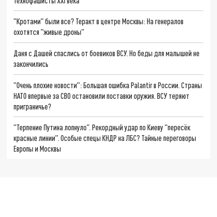
Технофашисты XXI века
"Кротами" были все? Теракт в центре Москвы: На генералов
охотятся "живые дроны"
Даня с Дашей спаслись от боевиков ВСУ. Но беды для малышей не
закончились
"Очень плохие новости": Большая ошибка Palantir в России. Страны
НАТО впервые за СВО остановили поставки оружия. ВСУ теряют
приграничье?
"Терпение Путина лопнуло". Рекордный удар по Киеву "пересёк
красные линии". Особые спецы КНДР на ЛБС? Тайные переговоры
Европы и Москвы