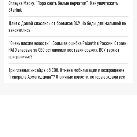
Оплеуха Маску. "Пора снять белые перчатки": Как уничтожить
Starlink
Даня с Дашей спаслись от боевиков ВСУ. Но беды для малышей не
закончились
"Очень плохие новости": Большая ошибка Palantir в России. Страны
НАТО впервые за СВО остановили поставки оружия. ВСУ теряют
приграничье?
Три главных инсайда об СВО. Отмена мобилизации и возвращение
"генерала Армагеддона"? Отличные новости, которые ждали все