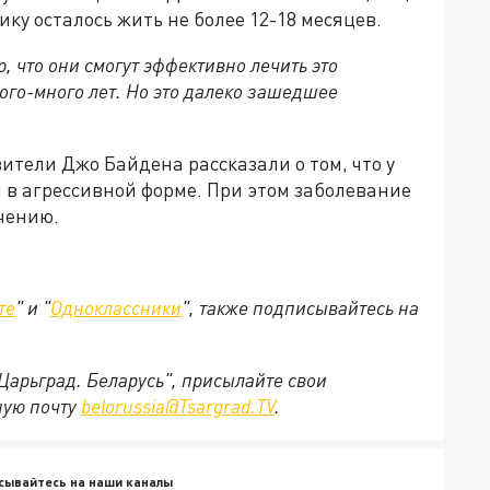
ку осталось жить не более 12-18 месяцев.
, что они смогут эффективно лечить это
го-много лет. Но это далеко зашедшее
ители Джо Байдена рассказали о том, что у
 в агрессивной форме. При этом заболевание
чению.
те
" и "
Одноклассники
", также подписывайтесь на
"Царьград. Беларусь", присылайте свои
ную почту
belorussia@Tsargrad.TV
.
сывайтесь на наши каналы