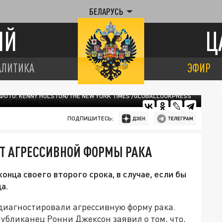
БЕЛАРУСЬ
ИЙ
Ц
АЛИТИКА
ЭФИР
ФОТО: KENNY HOLSTON/THE NEW YORK TIMES /GLOBALLOOKPRESS
ПОДПИШИТЕСЬ:
Т АГРЕССИВНОЙ ФОРМЫ РАКА
нца своего второго срока, в случае, если бы
а.
иагностировали агрессивную форму рака.
публиканец Ронни Джексон заявил о том, что,