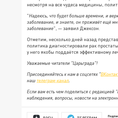
несмотря на все чудеса медицины, полити
"
Надеюсь, что будет больше времени, и верю
заболевание, и знаете, он
проживёт
ещё
мно
заболевание
", — заявил Джексон.
Отметим, несколько дней назад представ
политика диагностировали рак простаты
у него якобы поддаётся эффективному ле
Уважаемые читатели "Царьграда"!
Присоединяйтесь к нам в соцсетях "
ВКонтак
наш
телеграм-канал
.
Если вам есть чем поделиться с редакцией 
наблюдения, вопросы, новости на электрон
Подпи
ДЗЕН
ТЕЛЕГРАМ