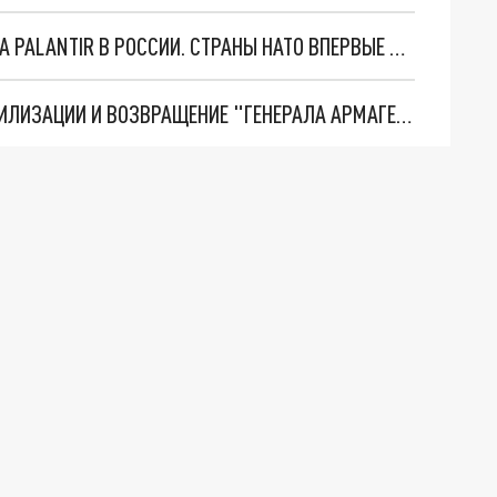
"ОЧЕНЬ ПЛОХИЕ НОВОСТИ": БОЛЬШАЯ ОШИБКА PALANTIR В РОССИИ. СТРАНЫ НАТО ВПЕРВЫЕ ЗА СВО ОСТАНОВИЛИ ПОСТАВКИ ОРУЖИЯ. ВСУ ТЕРЯЮТ ПРИГРАНИЧЬЕ?
ТРИ ГЛАВНЫХ ИНСАЙДА ОБ СВО. ОТМЕНА МОБИЛИЗАЦИИ И ВОЗВРАЩЕНИЕ "ГЕНЕРАЛА АРМАГЕДДОНА"? ОТЛИЧНЫЕ НОВОСТИ, КОТОРЫЕ ЖДАЛИ ВСЕ