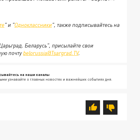
те
" и "
Одноклассники
", также подписывайтесь на
"Царьград. Беларусь", присылайте свои
ную почту
belorussia@Tsargrad.TV
.
сывайтесь на наши каналы
ыми узнавайте о главных новостях и важнейших событиях дня.