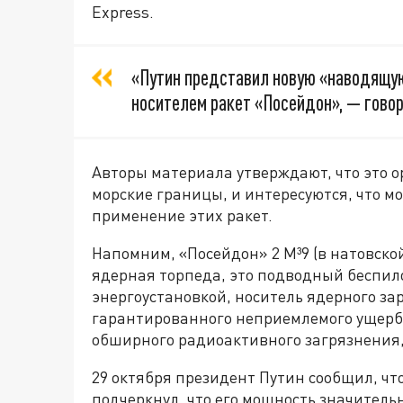
Express.
«Путин представил новую «наводящу
носителем ракет «Посейдон», — говор
Авторы материала утверждают, что это 
морские границы, и интересуются, что м
применение этих ракет.
Напомним, «Посейдон» 2 М³9 (в натовск
ядерная торпеда, это подводный беспи
энергоустановкой, носитель ядерного з
гарантированного неприемлемого ущер
обширного радиоактивного загрязнения,
29 октября президент Путин сообщил, чт
подчеркнул, что его мощность значител