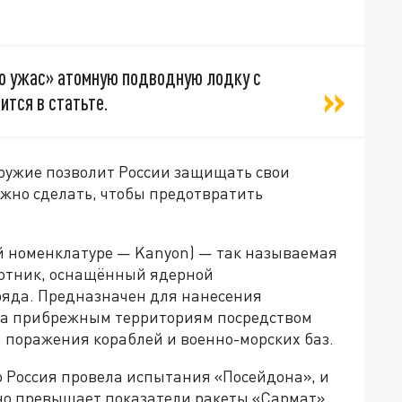
ю ужас» атомную подводную лодку с
ится в статьте.
оружие позволит России защищать свои
ожно сделать, чтобы предотвратить
ой номенклатуре — Kanyon) — так называемая
лотник, оснащённый ядерной
аряда. Предназначен для нанесения
ба прибрежным территориям посредством
 поражения кораблей и военно-морских баз.
о Россия провела испытания «Посейдона», и
ьно превышает показатели ракеты «Сармат».