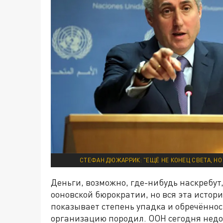
СТЕФАН ДЮЖАРРИК: "ЕЩЁ НЕ КОНЕЦ СВЕТА, Н
Деньги, возможно, где-нибудь наскребут
ооновской бюрократии, но вся эта исто
показывает степень упадка и обречённос
организацию породил. ООН сегодня недо