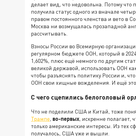
делает вид, что недовольна. Потому что
получила статус одного из вначале четыр
правом постоянного членства и вето в С
Москва ни возмущалась прозападной анг
рассчитывать.
Взносы России во Всемирную организаци
регулярном бюджете ООН, который в 2024 
1,602%, плюс ещё немного по другим ста
великой державой, использовать ООН ка
чтобы разъяснять политику России и, чт
ООН свои хищные вожделения. И ещё это
С чего сцепились белоголовый ор
Что не поделили США и Китай, тоже пон
Трампе
,
во-первых
, искренне полагает, ч
только американские интересы. Из тех сф
получалось, США уже и вышли.