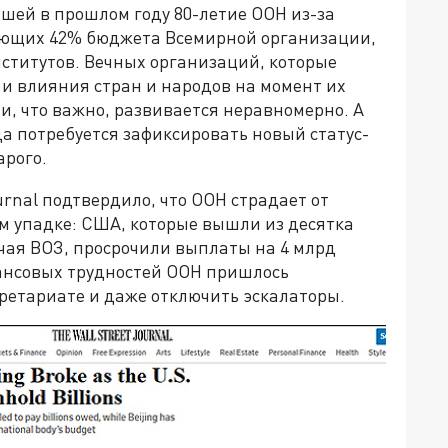
шей в прошлом году 80-летие ООН из-за
ающих 42% бюджета Всемирной организации,
нститутов. Вечных организаций, которые
и влияния стран и народов на момент их
е и, что важно, развивается неравномерно. А
да потребуется зафиксировать новый статус-
арого.
urnal подтвердило, что ООН страдает от
м упадке: США, которые вышли из десятка
чая ВОЗ, просрочили выплаты на 4 млрд
нансовых трудностей ООН пришлось
ретариате и даже отключить эскалаторы.