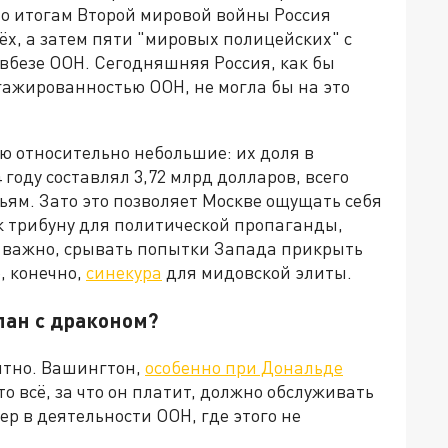
 по итогам Второй мировой войны Россия
ёх, а затем пяти "мировых полицейских" с
овбезе ООН. Сегодняшняя Россия, как бы
ажированностью ООН, не могла бы на это
ю относительно небольшие: их доля в
году составлял 3,72 млрд долларов, всего
тьям. Зато это позволяет Москве ощущать себя
к трибуну для политической пропаганды,
о важно, срывать попытки Запада прикрыть
, конечно,
синекура
для мидовской элиты.
лан с драконом?
ятно. Вашингтон,
особенно при Дональде
то всё, за что он платит, должно обслуживать
ер в деятельности ООН, где этого не