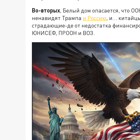
Во-вторых
, Белый дом опасается, что О
ненавидят Трампа
и Россию
, и… китайцы
страдающие-де от недостатка финансир
ЮНИСЕФ, ПРООН и ВОЗ.