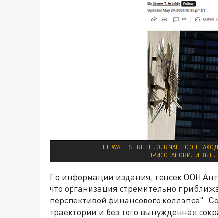
THE WALL STREET JOURNAL: "ООН НАХОД
ПРИОСТАНОВИЛИ ВЫПЛА
По информации издания, генсек ООН Ан
что организация стремительно приближае
перспективой финансового коллапса". С
траектории и без того вынужденная сок