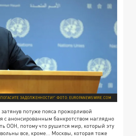
О ПОГАСИТЕ ЗАДОЛЖЕННОСТИ!" ФОТО: EUROPANEWSWIRE.COM
, затянув потуже пояса прожорливой
рия с анонсированным банкротством наглядно
ть ООН, потому что рушится мир, который эту
вольны все, кроме… Москвы, которая тоже