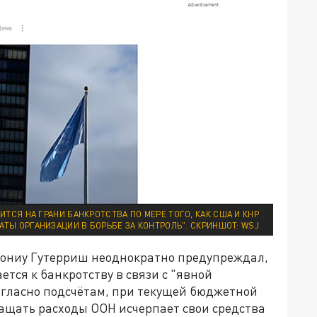
ИТСЯ НА ГРАНИ БАНКРОТСТВА ПО МЕРЕ ТОГО, КАК США И КНР
ТЫ ОРГАНИЗАЦИИ В БОРЬБЕ ЗА КОНТРОЛЬ". СКРИНШОТ: WSJ
тониу Гутерриш неоднократно предупреждал,
тся к банкротству в связи с "явной
огласно подсчётам, при текущей бюджетной
ращать расходы ООН исчерпает свои средства