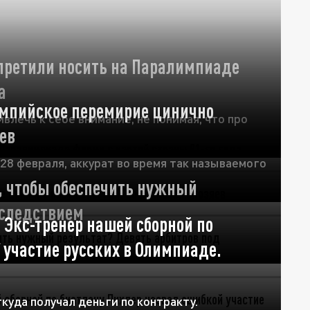
апретили носить на Паралимпиаде
а
мпийское перемирие цинично
влечь к себе внимание, не понимая, что про
ев
28 февраля, аккурат во время так называемого
, чтобы обеспечить нужный
 следствием
 Экс-тренер нашей сборной по
.
 участие русских в Олимпиаде.
ткуда получал деньги по контракту.