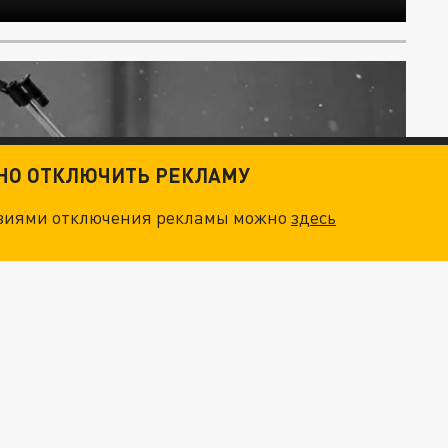
ТНО ОТКЛЮЧИТЬ РЕКЛАМУ
овиями отключения рекламы можно
здесь
усский": На Олимпиаде идёт охота на
ательства
й страны, без флага и гимна. Официально это