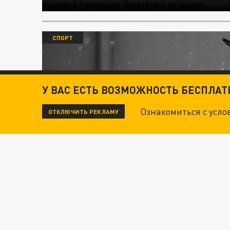
СПОРТ
У ВАС ЕСТЬ ВОЗМОЖНОСТЬ БЕСПЛА
Ознакомиться с усл
ОТКЛЮЧИТЬ РЕКЛАМУ
10 Февраля 20:00
Найдут и сотрут с тебя слово "р
"властелинов колец". Цена пред
Они выходят на арену без атрибутов свое