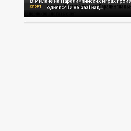
В Милане на Паралимпийских играх прои
снова поднялся (и не раз) над...
СПОРТ