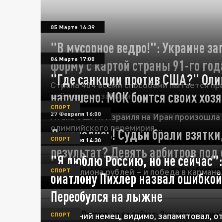
05 Марта 16:39
"В мусорное ведро!": Украине з
04 Марта 17:00
форму с картой страны 91-го год
"Где санкции против США?" Оли
Страна 404 всеми способами пытается при
нарушено. МОК боится своих хозя
неё все уже забыли.
СПОРТ
27 Февраля 16:00
Атака США и Израиля на Иран произошла 
олимпийского перемирия....
Доигрались! Судьи брали взятки
СПОРТ
12 Февраля 14:30
результат? Девять арбитров под
"Я люблю Россию, но не сейчас":
1,5 миллиона рублей – и победа в кармане
СПОРТ
биатлону Пихлер назвал ошибкой
Переобулся на лыжне
71-летний немец, видимо, запамятовал, о
СПОРТ