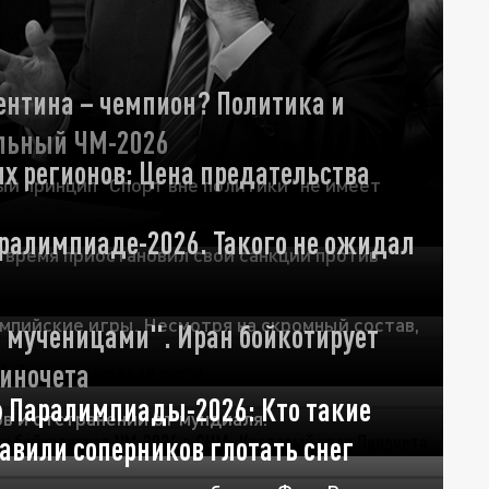
ентина – чемпион? Политика и
льный ЧМ-2026
ых регионов: Цена предательства
й принцип "Спорт вне политики" не имеет
ралимпиаде-2026. Такого не ожидал
время приостановил свои санкции против
мпийские игры. Несмотря на скромный состав,
и мученицами". Иран бойкотирует
Пиночета
 Паралимпиады-2026: Кто такие
в и отстранений от мундиаля.
тавили соперников глотать снег