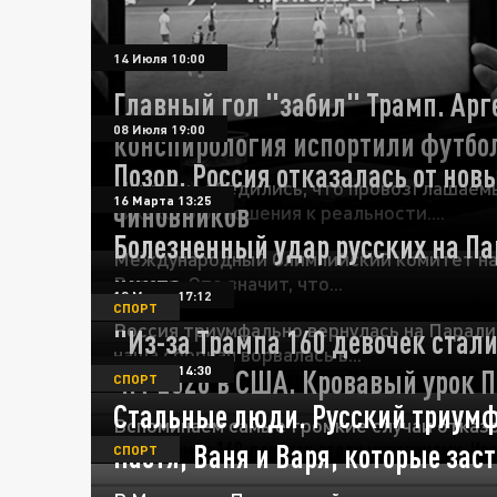
14 Июля 10:00
Главный гол "забил" Трамп. Арг
08 Июля 19:00
конспирология испортили футбо
Позор. Россия отказалась от нов
Мы давно убедились, что провозглашаемы
16 Марта 13:25
чиновников
никакого отношения к реальности....
Болезненный удар русских на Па
Международный Олимпийский комитет на 
никто
России. Это значит, что...
13 Марта 17:12
СПОРТ
Россия триумфально вернулась на Парали
"Из-за Трампа 160 девочек стал
наша сборная ворвалась в...
12 Марта 14:30
ЧМ-2026 в США. Кровавый урок 
СПОРТ
Стальные люди. Русский триумф
Вспоминаем самые громкие случаи отказо
Настя, Ваня и Варя, которые зас
СПОРТ