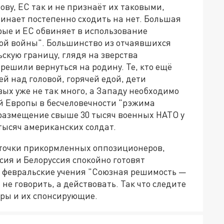
ову, ЕС так и не признаёт их таковыми,
нает постепенно сходить на нет. Большая
орые и ЕС обвиняет в использование
ной войны". Большинство из отчаявшихся
ьскую границу, глядя на зверства
решили вернуться на родину. Те, кто ещё
й над головой, горячей едой, дети
ых уже не так много, а Западу необходимо
й Европы в бесчеловечности "рэжима
 размещение свыше 30 тысяч военных НАТО у
 тысяч американских солдат.
иточки прикормленных оппозиционеров,
сия и Белоруссия спокойно готовят
 февральские учения "Союзная решимость —
 не говорить, а действовать. Так что следите
еры и их спонсирующие.