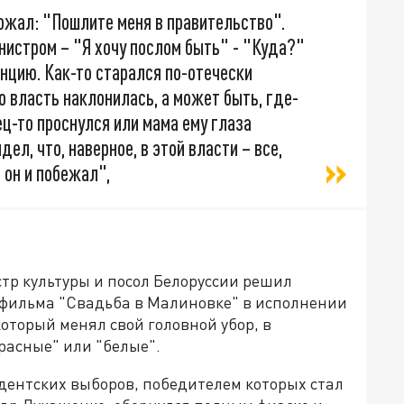
рожал: "Пошлите меня в правительство".
нистром – "Я хочу послом быть" - "Куда?"
нцию. Как-то старался по-отечески
о власть наклонилась, а может быть, где-
нец-то проснулся или мама ему глаза
идел, что, наверное, в этой власти – все,
 он и побежал",
тр культуры и посол Белоруссии решил
в фильма "Свадьба в Малиновке" в исполнении
оторый менял свой головной убор, в
красные" или "белые".
дентских выборов, победителем которых стал