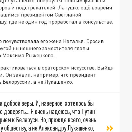
др Лукашенко, обернулся полным фиаско и
ров и подстрекателей. Латушко ещё вовремя
оявшимся президентом Светланой
шу, где не один год проработал в консульстве,
о почувствовала его жена Наталья. Бросив
упругой нынешнего заместителя главы
а Максима Рыженкова.
рактиковаться в ораторском искусстве. Выйдя
. Он заявил, например, что президент
 Белоруссии, а не Лукашенко.
и доброй веры. И, наверное, хотелось бы
о доверять... Я очень надеюсь, что Путин
рием к Беларуси. Но, прежде всего, очень
у обществу, а не Александру Лукашенко,