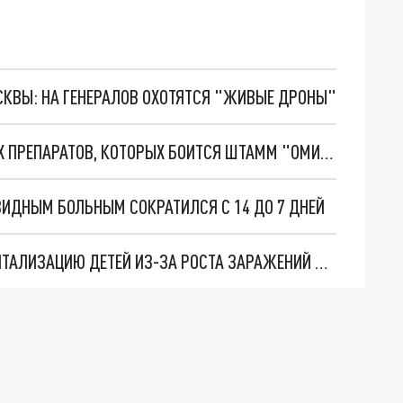
ОСКВЫ: НА ГЕНЕРАЛОВ ОХОТЯТСЯ "ЖИВЫЕ ДРОНЫ"
УЧЁНЫЕ НАЗВАЛИ ВОСЕМЬ ПРОТИВОВИРУСНЫХ ПРЕПАРАТОВ, КОТОРЫХ БОИТСЯ ШТАММ "ОМИКРОН"
ВИДНЫМ БОЛЬНЫМ СОКРАТИЛСЯ С 14 ДО 7 ДНЕЙ
В МОСКВЕ ПРИОСТАНОВИЛИ ПЛАНОВУЮ ГОСПИТАЛИЗАЦИЮ ДЕТЕЙ ИЗ-ЗА РОСТА ЗАРАЖЕНИЙ COVID СРЕДИ НИХ В 14 РАЗ