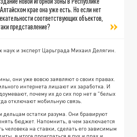
здание новой игорной зоны в Республике
 Алтайском крае она уже есть. Но если нет
лекательности соответствующих объектов,
-таки представление?
х наук и эксперт Царьграда Михаил Делягин.
чины, они уже вовсю заявляют о своих правах.
ильного интернета лишают их заработка. И
доумевают, почему их до сих пор нет в "белых
огда отключают мобильную связь.
м дельцам остатки разума. Они бравируют
олнять бюджет. Напомнить, в чем заключается
 человека на ставки, сделать его зависимым
диты, в итоге проиграться в пух и прах и