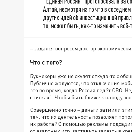
"Единая Россия" проголосовала за со
Алтай, несмотря на то что в соседнем
других идей об инвестиционной прив
то, может быть, как-то изменить всё
– задался вопросом доктор экономически
Что с того?
Букмекеры уже не скулят откуда-то с обо
Публично жалуются, что отключения моб
это во время, когда Россия ведёт СВО. Не
списках". Чтобы быть ближе к народу, к
Совершенно точно – деньги затмили эти
тем, что их деятельность позволяет поп
их работа? С помощью рекламы подсадить
от азартных игр, заставить залезть в кре