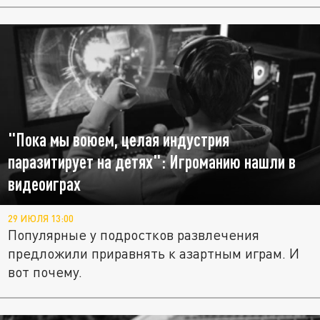
"Пока мы воюем, целая индустрия
паразитирует на детях": Игроманию нашли в
видеоиграх
29 ИЮЛЯ 13:00
Популярные у подростков развлечения
предложили приравнять к азартным играм. И
вот почему.