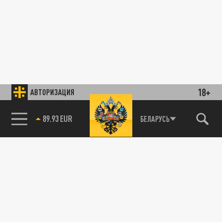
18+
АВТОРИЗАЦИЯ
89.93 EUR
БЕЛАРУСЬ