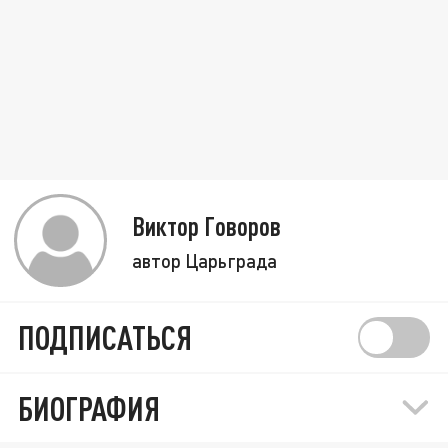
Виктор Говоров
автор Царьграда
ПОДПИСАТЬСЯ
БИОГРАФИЯ
"Это похоже на начало новой эпидемии".