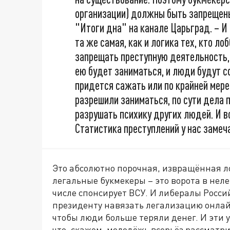
организации) должны быть запрещены
"Итоги дна" на канале Царьград. – И 
та же самая, как и логика тех, кто ло
запрещать преступную деятельность, 
ею будет заниматься, и люди будут со
придется сажать или по крайней мере
разрешили заниматься, по сути дела 
разрушать психику других людей. И вс
Статистика преступлений у нас замеч
Это абсолютно порочная, извращённая ло
легальные букмекеры – это ворота в нел
числе спонсирует ВСУ. И либералы Росс
президенту навязать легализацию онлай
чтобы люди больше теряли денег. И эти у
что, скажем, молодёжь всерьёз рассматри