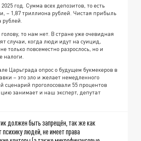
2025 год. Сумма всех депозитов, то есть
ки, – 1,87 триллиона рублей. Чистая прибыль
 рублей.
голову, то нам нет. В стране уже очевидная
т случаи, когда люди идут на суицид,
не только повсеместно разрослось, но и
е налоги.
ле Царьграда опрос о будущем букмекеров в
тавки – это зло и желает немедленного
ой сценарий проголосовали 55 процентов
ицию занимает и наш эксперт, депутат
тик должен быть запрещён, так же как
т психику людей, не имеет права
ские конторы (а также микрофинансовые