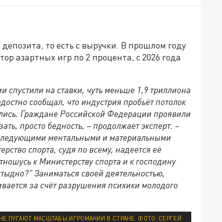
депозита, то есть с выручки. В прошлом году
ор азартных игр по 2 процента, с 2026 года
и спустили на ставки, чуть меньше 1,9 триллиона
достно сообщал, что индустрия пробьёт потолок
былись. Граждане Российской Федерации проявили
ать, просто бедность, – продолжает эксперт. –
оследующими ментальными и материальными
рство спорта, судя по всему, надеется её
тношусь к Министерству спорта и к господину
 стыдно?" Заниматься своей деятельностью,
вивается за счёт разрушения психики молодого
НЕ ПУГАЮТ МАСШТАБЫ ИГРОМАНИИ В СТРАНЕ. ФОТО: СЕРГЕЙ