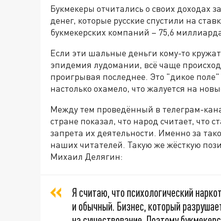
Букмекеры отчитались о своих доходах за 
денег, которые русские спустили на став
букмекерских компаний – 75,6 миллиарда
Если эти шальные деньги кому-то кружат 
эпидемия лудомании, всё чаще происходя
проигрывая последнее. Это "дикое поле" 
настолько охамело, что жалуется на новы
Между тем проведённый в телеграм-кана
стране показал, что народ считает, что с
запрета их деятельности. Именно за так
наших читателей. Такую же жёсткую поз
Михаил Делягин:
Я считаю, что психологический нарко
и обычный. Бизнес, который разрушае
на существование. Поэтому букмекер