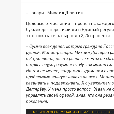
– говорит Михаил Делягин.
Целевые отчисления – процент с каждого 
букмекеры перечисляли в Единый регулят
этот показатель вырос до 2,25 процента.
– Сумма всех денег, которые граждане Росси
рублей. Министр спорта Михаил Дегтярёв ра
в 2 триллиона, но эти розовые мечты не с
потрясающую разумность. Ну, так можно сказ
Но тем не менее, эпидемия лудомании с п
проблемами волнует далеко не всех. Министе
развивать и поддерживать. Я с уважением о
Дегтярёву. У меня просто вопрос: "А вам не
управлять своей сферой, зная, что она раз
поколения.
МИНИСТРА СПОРТ МИХАИЛА ДЕГТЯРЁВА НИСКОЛЬКО 