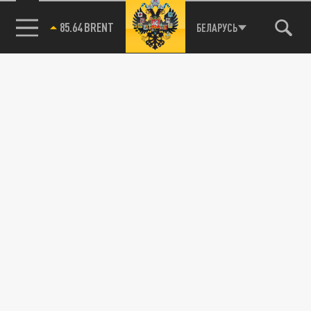
85.64 BRENT
БЕЛАРУСЬ
115093, г. Москва, переулок Партийный,
д.1, к.57, стр.3, эт.1, пом.I, ком.45
Тел.:
+7 (495) 374-77-73
info@tsargrad.tv
Адрес для пресс-релизов
press@tsargrad.tv