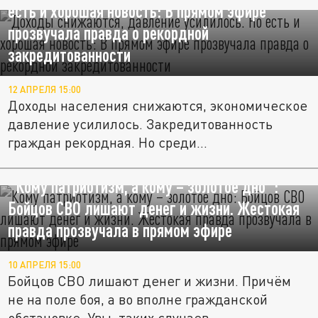
есть и хорошая новость: В прямом эфире
прозвучала правда о рекордной
закредитованности
12 АПРЕЛЯ 15:00
Доходы населения снижаются, экономическое
давление усилилось. Закредитованность
граждан рекордная. Но среди...
"Кому патриотизм, а кому – золотое дно":
Бойцов СВО лишают денег и жизни. Жестокая
правда прозвучала в прямом эфире
10 АПРЕЛЯ 15:00
Бойцов СВО лишают денег и жизни. Причём
не на поле боя, а во вполне гражданской
обстановке. Увы, таких случаев...