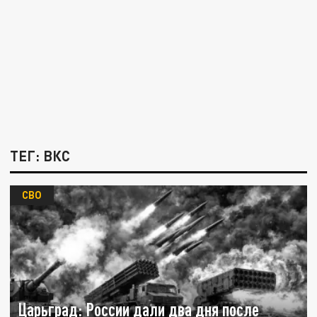
ТЕГ: ВКС
СВО
Царьград: России дали два дня после