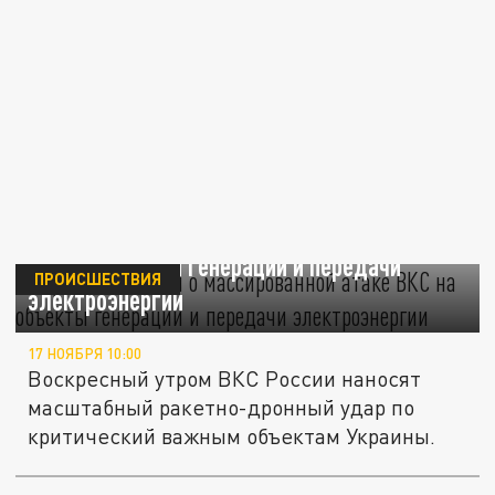
Укрэнерго заявил о массированной атаке
ВКС на объекты генерации и передачи
ПРОИСШЕСТВИЯ
электроэнергии
17 НОЯБРЯ 10:00
Воскресный утром ВКС России наносят
масштабный ракетно-дронный удар по
критический важным объектам Украины.