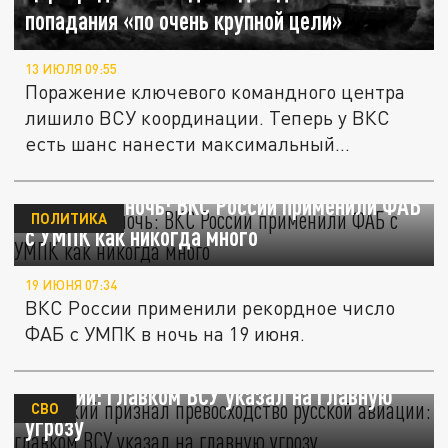
попадания «по очень крупной цели»
13 ИЮЛЯ 09:55
Поражение ключевого командного центра
лишило ВСУ координации. Теперь у ВКС
есть шанс нанести максимальный...
Рекордная ночь: ВКС России применили ФАБ
ПОЛИТИКА
с УМПК как никогда много
19 ИЮНЯ 07:34
ВКС России применили рекордное число
ФАБ с УМПК в ночь на 19 июня.
Сырский признал превосходство русской
авиации: главком ВСУ указал на главную
СВО
угрозу