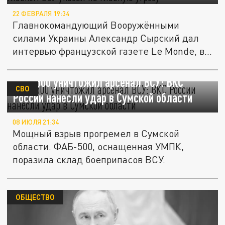
22 ФЕВРАЛЯ 19:34
Главнокомандующий Вооружёнными
силами Украины Александр Сырский дал
интервью французской газете Le Monde, в...
ФАБ-500 уничтожил арсенал ВСУ: ВКС
СВО
России нанесли удар в Сумской области
08 ИЮЛЯ 21:34
Мощный взрыв прогремел в Сумской
области. ФАБ-500, оснащенная УМПК,
поразила склад боеприпасов ВСУ.
ОБЩЕСТВО