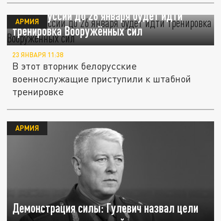
В Белоруссии до 26 января будет идти
АРМИЯ
тренировка Вооружённых сил
23 ЯНВАРЯ 11:38
В этот вторник белорусские
военнослужащие приступили к штабной
тренировке
АРМИЯ
Демонстрация силы: Гулевич назвал цели