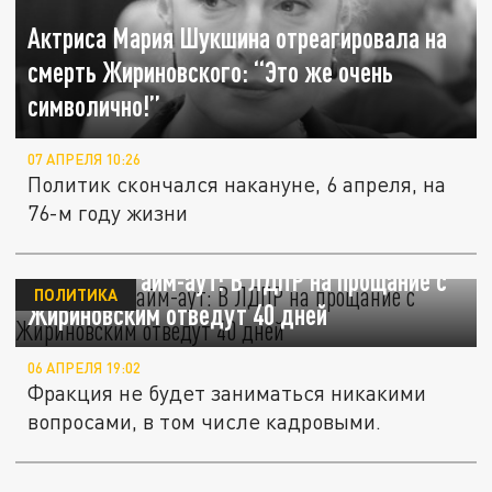
Актриса Мария Шукшина отреагировала на
смерть Жириновского: “Это же очень
символично!”
07 АПРЕЛЯ 10:26
Политик скончался накануне, 6 апреля, на
76-м году жизни
Кадровый тайм-аут: В ЛДПР на прощание с
ПОЛИТИКА
Жириновским отведут 40 дней
06 АПРЕЛЯ 19:02
Фракция не будет заниматься никакими
вопросами, в том числе кадровыми.