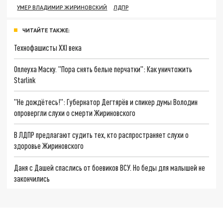
УМЕР ВЛАДИМИР ЖИРИНОВСКИЙ
ЛДПР
ЧИТАЙТЕ ТАКЖЕ:
Технофашисты XXI века
Оплеуха Маску. "Пора снять белые перчатки": Как уничтожить
Starlink
"Не дождётесь!": Губернатор Дегтярёв и спикер думы Володин
опровергли слухи о смерти Жириновского
В ЛДПР предлагают судить тех, кто распространяет слухи о
здоровье Жириновского
Даня с Дашей спаслись от боевиков ВСУ. Но беды для малышей не
закончились