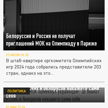
Белоруссия и Россия не получат
приглашений МОК на Олимпиаду в Париже
27 ИЮЛЯ 10:18
В штаб-квартире оргкомитета Олимпийских
игр 2024 года собрались представители 203
стран, однако на это...
Президент МОК намекнул украинцам: За
бойкот русских и белорусов накажете сами
ПОЛИТИКА
себя
07 МАЯ 15:34