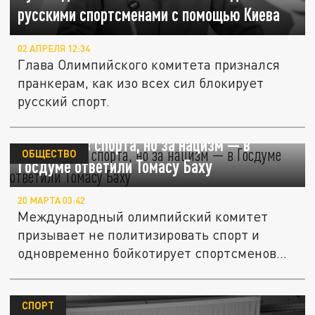
русскими спортсменами с помощью Киева
02 АПРЕЛЯ 12:34
Глава Олимпийского комитета признался
пранкерам, как изо всех сил блокирует
русский спорт.
МОК против спорта, но за нацизм — в
ОБЩЕСТВО
Госдуме ответили Томасу Баху
20 МАРТА 03:42
Международный олимпийский комитет
призывает не политизировать спорт и
одновременно бойкотирует спортсменов
за...
СПОРТ