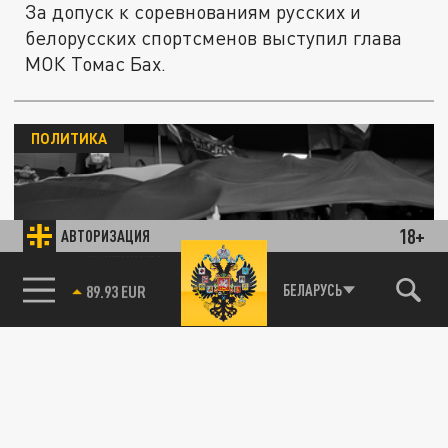
За допуск к соревнованиям русских и
белорусских спортсменов выступил глава
МОК Томас Бах.
ПОЛИТИКА
18+
АВТОРИЗАЦИЯ
Guardian: Лондон призвал спонсоров
85.64 BRENT
БЕЛАРУСЬ
Олимпиады поддержать исключение
русских спортсменов
11 МАРТА 10:40
Великобритания пытается через крупные
компании надавить на МОК, чтобы не