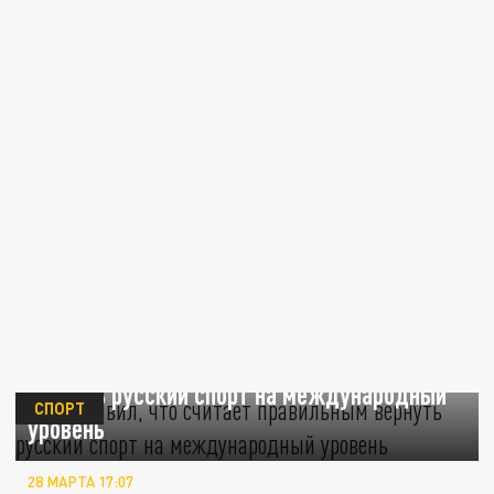
МОК заявил, что считает правильным
вернуть русский спорт на международный
СПОРТ
уровень
28 МАРТА 17:07