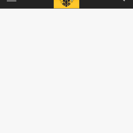
115093, г. Москва, переулок Партийный,
д.1, к.57, стр.3, эт.1, пом.I, ком.45