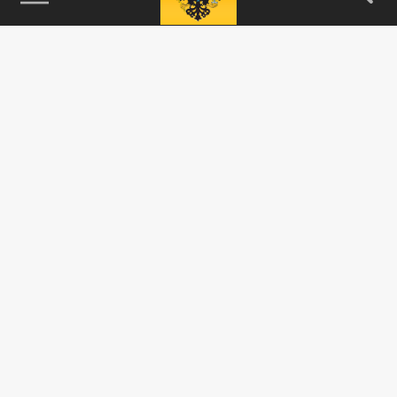
115093, г. Москва, переулок Партийный,
д.1, к.57, стр.3, эт.1, пом.I, ком.45